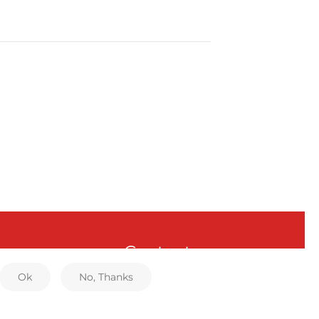
Contactos
Ok
No, Thanks
Rua de São Sebastião,
589 4750-542
Lijó
Barcelos, Portugal