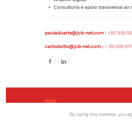
Consultoria e apoio transversal ao
pauladuarte@jcb-net.com
|
+351 939 5
carlosbrito@jcb-net.com
|
+ 351 939 07
By using this website, you ag
Links úteis